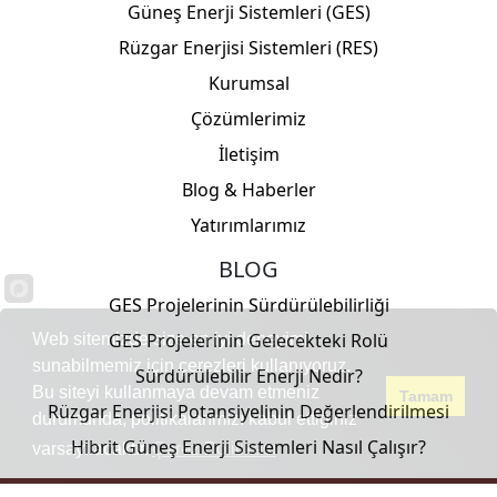
Güneş Enerji Sistemleri (GES)
Rüzgar Enerjisi Sistemleri (RES)
Kurumsal
Çözümlerimiz
İletişim
Blog & Haberler
Yatırımlarımız
BLOG
GES Projelerinin Sürdürülebilirliği
GES Projelerinin Gelecekteki Rolü
Web sitemizde size en iyi deneyimi
sunabilmemiz için çerezleri kullanıyoruz.
Sürdürülebilir Enerji Nedir?
Bu siteyi kullanmaya devam etmeniz
Tamam
Rüzgar Enerjisi Potansiyelinin Değerlendirilmesi
durumunda, politikalarımızı kabul ettiğiniz
Hibrit Güneş Enerji Sistemleri Nasıl Çalışır?
varsayılacaktır.
Çerez Politikası