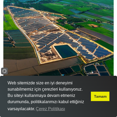
Blog
Web sitemizde size en iyi deneyimi
sunabilmemiz için çerezleri kullanıyoruz.
Hibrit Güneş Enerji Sistemlerinin Faydaları
Bu siteyi kullanmaya devam etmeniz
Tamam
Hibrit güneş enerji sistemleri, güneş enerjisiyle
durumunda, politikalarımızı kabul ettiğiniz
birlikte diğer enerji kaynaklarını da kullanarak
varsayılacaktır.
Çerez Politikası
elektrik enerjisi üreten ve...